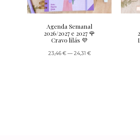
Agenda Semanal
2026/2027 e 2027 🌹
Cravo lilás 💜
23,46 € — 24,31 €