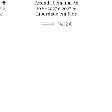
 🪻
Agenda Semanal A6
e e
2026/2027 e 2027 🌹
 e
Liberdade em Flor
16,50 €
14,02 €