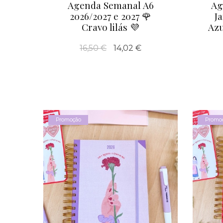
Agenda Semanal A6
Ag
2026/2027 e 2027 🌹
J
Cravo lilás 💜
Azu
16,50 €
14,02 €
Promoção
Promo