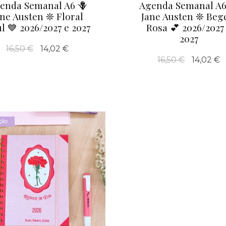
enda Semanal A6 🪻
Agenda Semanal A6
ane Austen ❊ Floral
Jane Austen ❊ Beg
l 💙 2026/2027 e 2027
Rosa 💕 2026/2027
2027
16,50 €
14,02 €
16,50 €
14,02 €
ção