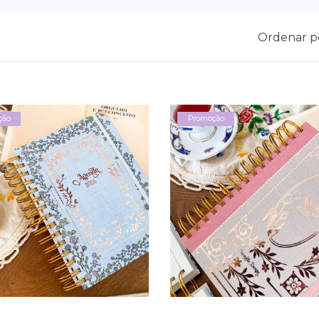
Ordenar p
ção
Promoção