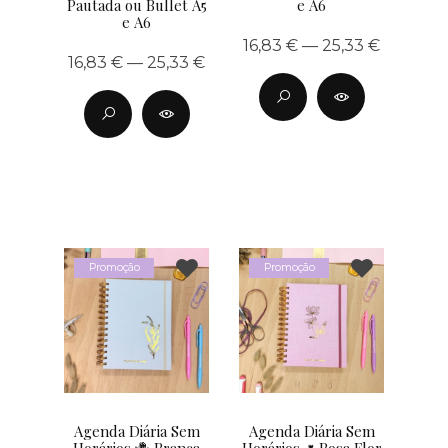
Pautada ou Bullet A5
e A6
e A6
16,83 € — 25,33 €
16,83 € — 25,33 €
Promoção
Promoção
Agenda Diária Sem
Agenda Diária Sem
Horários 🪻 Branca
Horários 🌷Rosa Flor