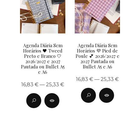
Agenda Diária Sem
Agenda Diária Sem
Horários 🖤 Tweed
Horários 💜 Pied de
Preto e Branco 🤍
Poule 💕 2026/2027 e
2026/2027 e 2027
2027 Pautada ou
Pautada ou Bullet A5
Bullet A5 e A6
e A6
16,83 € — 25,33 €
16,83 € — 25,33 €