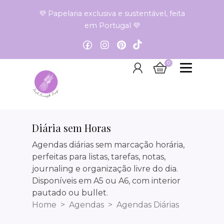
💜 Papelaria exclusiva e sustentável, feita
em Portugal 💜
0
Diária sem Horas
Diária sem Horas
Agendas diárias sem marcação horária,
perfeitas para listas, tarefas, notas,
journaling e organização livre do dia.
Disponíveis em A5 ou A6, com interior
pautado ou bullet.
Home
Agendas
Agendas Diárias