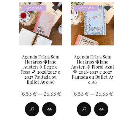
Promoção
Promoção
Agenda Diária Sem
Agenda Diária Sem
Horários 🪻Jane
Horários 🪻Jane
Austen ❊ Bege e
Austen ❊ Floral Azul
Rosa 💕 2026/2027 e
💙 2026/2027 e 2027
2027 Pautada ou
Pautada ou Bullet A5
Bullet A5 e A6
e A6
16,83 € — 25,33 €
16,83 € — 25,33 €