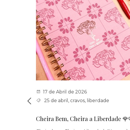
17 de Abril de 2026
Austen
,
25 de abril
,
cravos
,
liberdade
de poule
,
Cheira Bem, Cheira a Liberdade 🌹