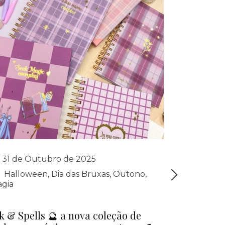
31 de Outubro de 2025
24 de O
Halloween
,
Dia das Bruxas
,
Outono
,
agenda
gia
pocket
,
age
A6
,
agenda 
papel recic
k & Spells 🔮 a nova coleção de