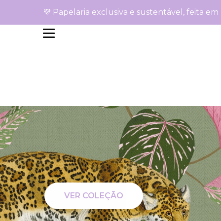
Purple Pineapple De
💜 Papelaria exclusiva e sustentável, feita em
VER COLEÇÃO