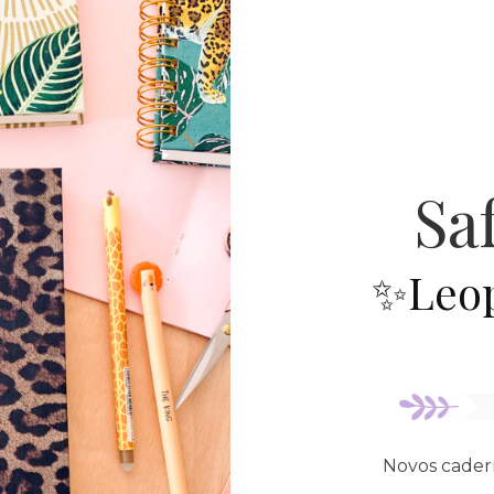
Sa
✨Leop
Novos cadern