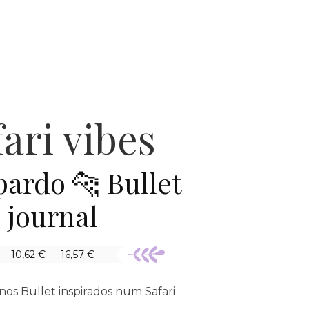
fari vibes
ardo 🐆 Bullet
journal
10,62 € — 16,57 €
os Bullet inspirados num Safari