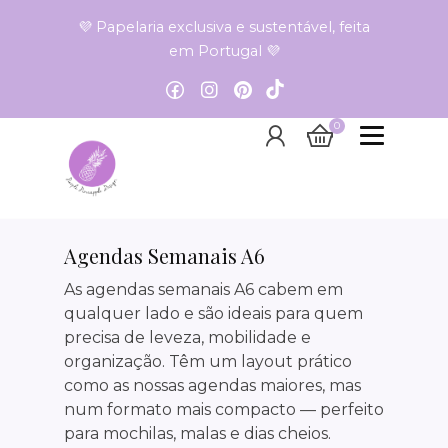
💜 Papelaria exclusiva e sustentável, feita
em Portugal 💜
0
Agendas Semanais A6
Agendas Semanais A
As agendas semanais A6 cabem em
qualquer lado e são ideais para quem
precisa de leveza, mobilidade e
organização. Têm um layout prático
como as nossas agendas maiores, mas
num formato mais compacto — perfeito
para mochilas, malas e dias cheios.