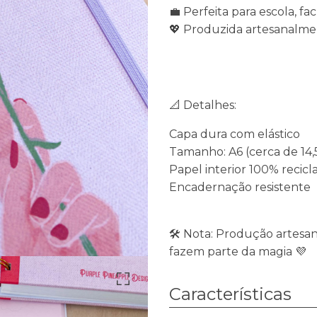
💼 Perfeita para escola, f
💖 Produzida artesanalm
📐 Detalhes:
Capa dura com elástico
Tamanho: A6 (cerca de 14,5
Papel interior 100% recic
Encadernação resistente
🛠️ Nota: Produção artes
fazem parte da magia 💜
Características