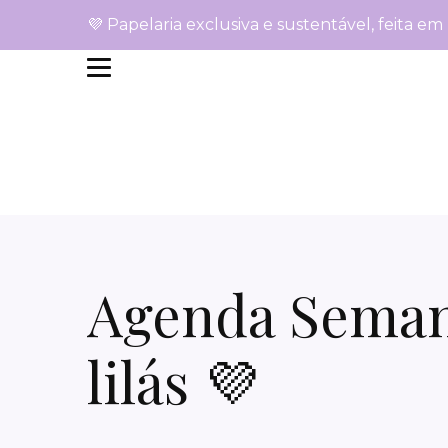
💜 Papelaria exclusiva e sustentável, feita em
Agenda Semana
lilás 💜