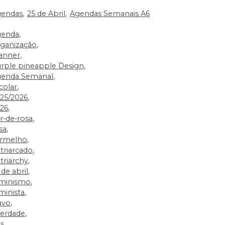
endas
25 de Abril
Agendas Semanais A6
genda
ganização
anner
rple pineapple Design
enda Semanal
colar
25/2026
26
r-de-rosa
sa
rmelho
triarcado
triarchy
 de abril
minismo
minista
avo
berdade
ás