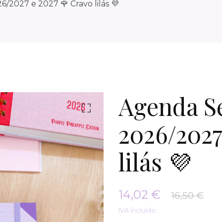
2027 e 2027 🌹 Cravo lilás 💜
Agenda S
2026/2027
lilás 💜
14,02 €
16,50 €
IVA incluído.