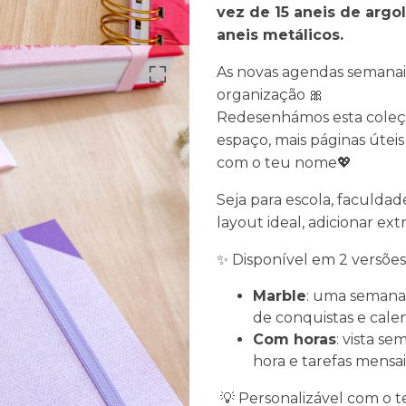
vez de 15 aneis de argol
aneis metálicos.
As novas agendas semanai
organização 🎀
Redesenhámos esta coleçã
espaço, mais páginas úteis
com o teu nome💖
Seja para escola, faculdad
layout ideal, adicionar e
✨ Disponível em 2 versões
Marble
: uma semana 
de conquistas e calen
Com horas
: vista s
hora e tarefas mensai
💡 Personalizável com o 