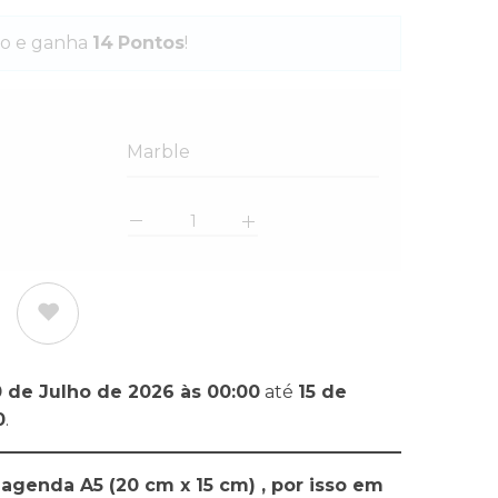
o e ganha
14
Pontos
!
Marble
0 de Julho de 2026 às 00:00
até
15 de
0
.
agenda A5 (20 cm x 15 cm) , por isso em