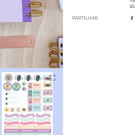
a6
PARTILHAR
Características