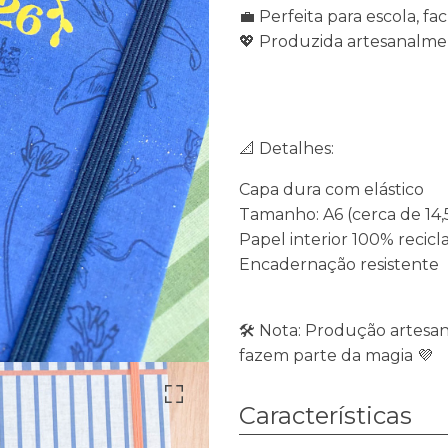
💼 Perfeita para escola, f
💖 Produzida artesanalm
📐 Detalhes:
Capa dura com elástico
Tamanho: A6 (cerca de 14,5
Papel interior 100% recic
Encadernação resistente
🛠️ Nota: Produção artes
fazem parte da magia 💜
Características