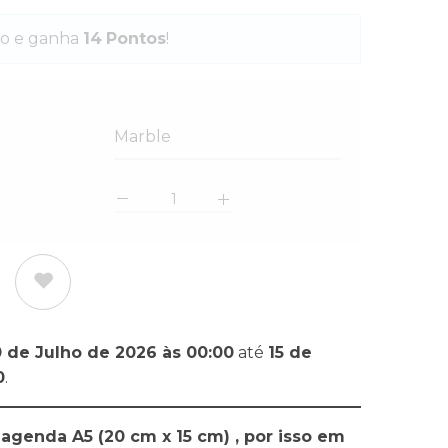
o e ganha
14
Pontos
!
Marble
0 de Julho de 2026 às 00:00
até
15 de
0
.
agenda A5 (20 cm x 15 cm) , por isso em