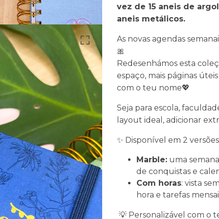
vez de 15 aneis de argol
aneis metálicos.
As novas agendas semanai
🎀
Redesenhámos esta coleçã
espaço, mais páginas úteis
com o teu nome💖
Seja para escola, faculdad
layout ideal, adicionar e
✨ Disponível em 2 versões
Marble:
uma semana p
de conquistas e calen
Com horas
: vista s
hora e tarefas mensai
💡 Personalizável com o 