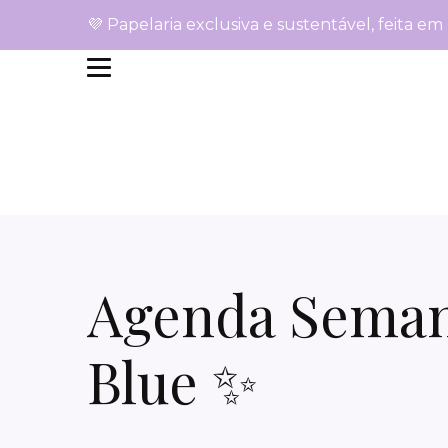
💜 Papelaria exclusiva e sustentável, feita em
Agenda Semana
Blue ✨