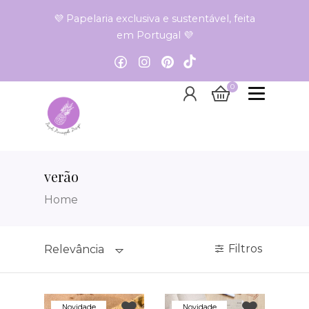
💜 Papelaria exclusiva e sustentável, feita
em Portugal 💜
0
verão
Home
Filtros
Relevância
Novidade
Novidade