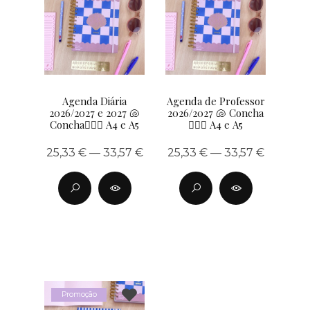
Agenda Diária
Agenda de Professor
2026/2027 e 2027 🐚
2026/2027 🐚 Concha
Concha🧜🏽‍♀️ A4 e A5
🧜🏽‍♀️ A4 e A5
25,33 € — 33,57 €
25,33 € — 33,57 €
Promoção