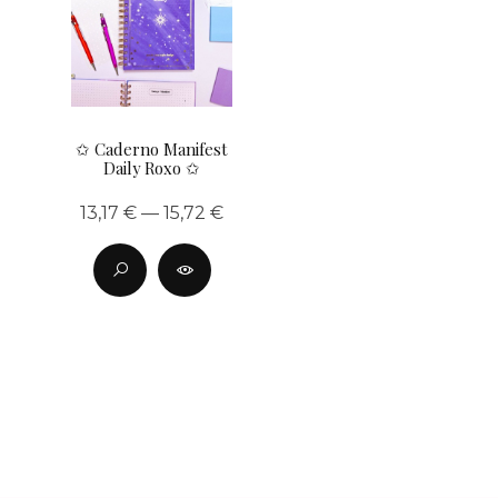
✩ Caderno Manifest
Daily Roxo ✩
13,17 € — 15,72 €