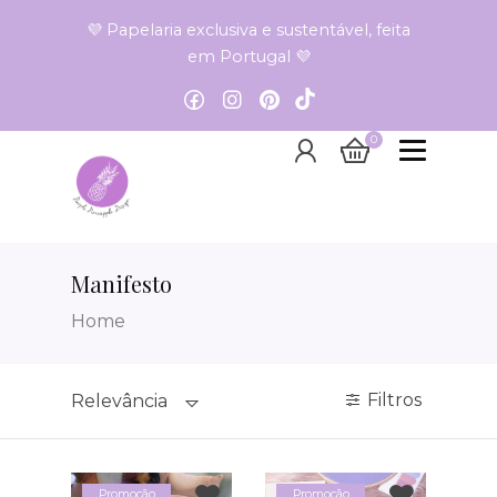
💜 Papelaria exclusiva e sustentável, feita
em Portugal 💜
0
Manifesto
Home
Filtros
Relevância
Promoção
Promoção