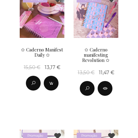
✩ Caderno Manifest
✩ Caderno
Daily ✩
manifesting
Revolution ✩
15,50 €
13,17 €
13,50 €
11,47 €
Promoção
Promoção