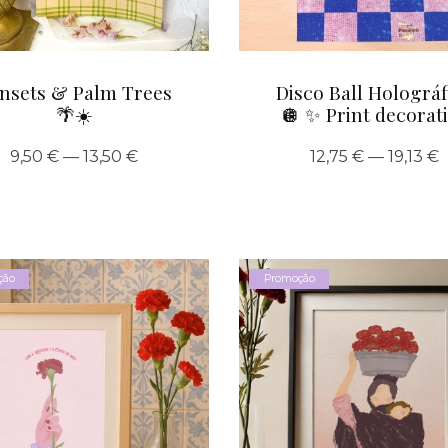
nsets & Palm Trees
Disco Ball Holográf
🌴☀️
🪩 ✨ Print decorat
9,50 € — 13,50 €
12,75 € — 19,13 €
ção
Promoção