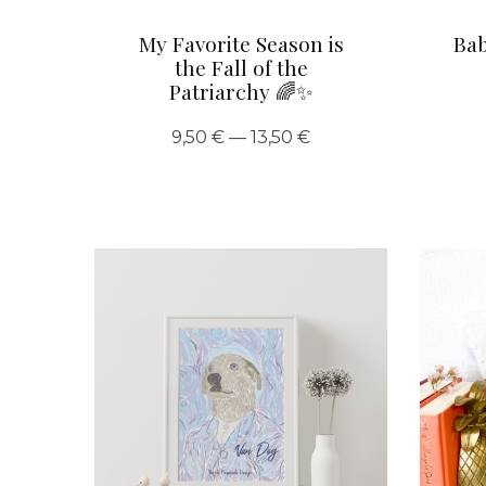
My Favorite Season is
Bab
the Fall of the
Patriarchy 🌈✨
9,50 € — 13,50 €