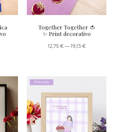
ica
Together Together 🍅
ivo
✨ Print decorativo
12,75 € — 19,13 €
Promoção