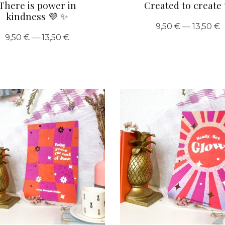
There is power in
Created to create
kindness 💜 ✨
9,50 € — 13,50 €
9,50 € — 13,50 €