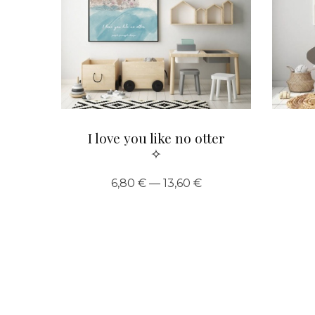
I love you like no otter
✧
6,80 € — 13,60 €