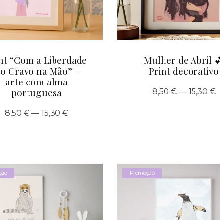
nt “Com a Liberdade
Mulher de Abril 
 o Cravo na Mão” –
Print decorativo
arte com alma
portuguesa
8,50 € — 15,30 €
8,50 € — 15,30 €
ção
Promoção