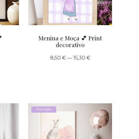

Menina e Moça 💕 Print
decorativo
8,50 € — 15,30 €
Promoção