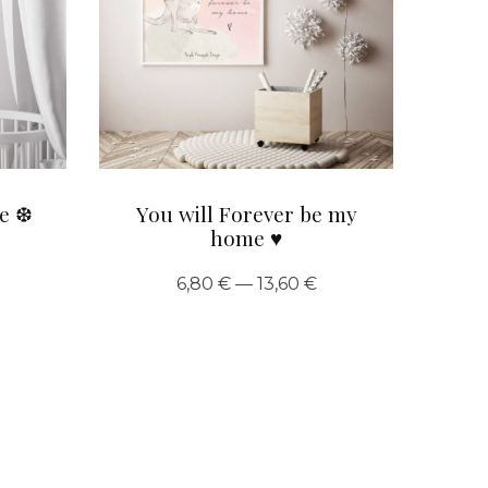
de ❆
You will Forever be my
home ♥︎
6,80 € — 13,60 €