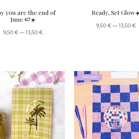
y you are the end of
Ready, Set Glow☀
June 🍉☀️
9,50 € — 13,50 €
9,50 € — 13,50 €
Promoção