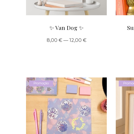
✨ Van Dog ✨
Su
8,00 € — 12,00 €
Promoção
Promo