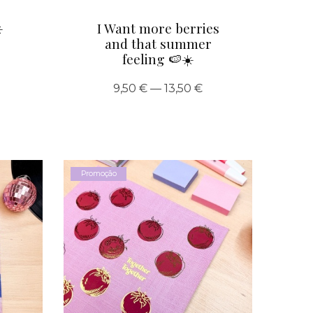
️
I Want more berries
and that summer
feeling 🍉☀️
9,50 € — 13,50 €
Promoção