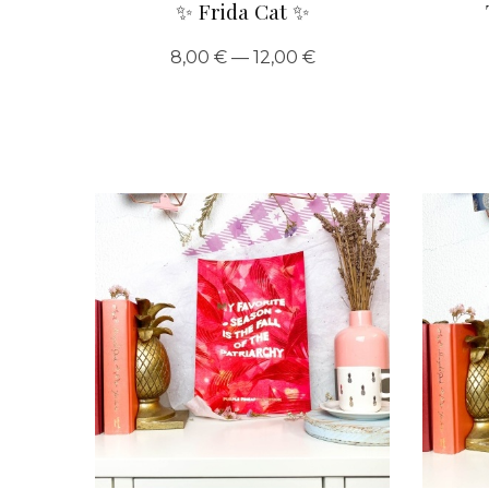
✨ Frida Cat ✨
8,00 € — 12,00 €