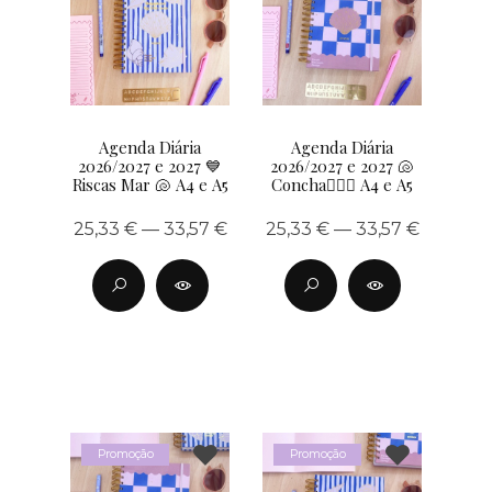
Agenda Diária
Agenda Diária
2026/2027 e 2027 💙
2026/2027 e 2027 🐚
Riscas Mar 🐚 A4 e A5
Concha🧜🏽‍♀️ A4 e A5
25,33 € — 33,57 €
25,33 € — 33,57 €
Promoção
Promoção