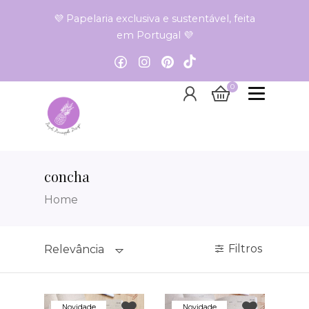
💜 Papelaria exclusiva e sustentável, feita
em Portugal 💜
0
concha
Home
Filtros
Relevância
Novidade
Novidade