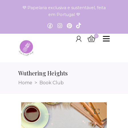
💜 Papelaria exclusiva e sustentável, feita
em Portugal 💜
0
Wuthering Heights
Home
Book Club