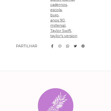
cadernos
escola
bujo
anos 90
millenial
Taylor Swift
taylor’s version
PARTILHAR
Características