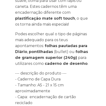
suave, ótima para usar com lápis ou
caneta. Estes cadernos têm uma
encadernação diferente com
plastificação mate soft touch
, o que
os torna ainda mais especiais!
Podes escolher qual o tipo de páginas
mais adequado para os teus
apontamentos:
folhas
pautadas para
Diário
,
pontilhadas
(bullet) ou
folhas
de gramagem superior (240g)
para
utilizares como
caderno de desenho
.
--- descrição do produto ---
- Caderno de Capa Dura
- Tamanho: A5 - 21 x 15 cm
aproximadamente
- Capa: encadernação de cartão
reciclado