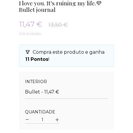
I love you. It’s ruining my life.💜
Bullet journal
11,47 €
13,50 €
IVA incluído.
Compra este produto e ganha
11
Pontos
!
Quantidade
INTERIOR
Bullet - 11,47 €
QUANTIDADE
Quantidade