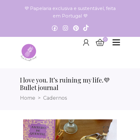
💜 Papelaria exclusiva e sustentável, feita
em Portugal 💜
0
I love you. It’s ruining my life.💜
Bullet journal
Home
Cadernos