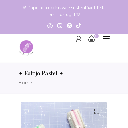
💜 Papelaria exclusiva e sustentável, feita
em Portugal 💜
0
✦ Estojo Pastel ✦
Home