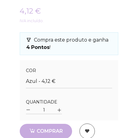
4,12 €
IVA incluído.
Compra este produto e ganha
4
Pontos
!
Quantidade
COR
Azul - 4,12 €
QUANTIDADE
Quantidade
COMPRAR