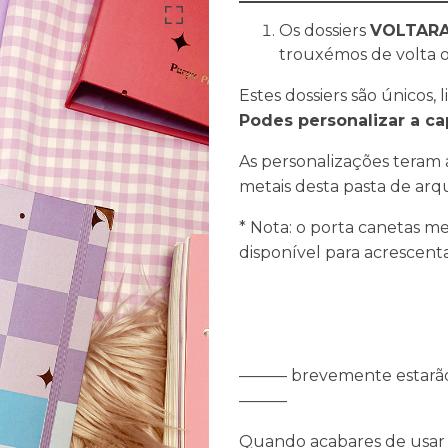
Os dossiers
VOLTAR
trouxémos de volta os
Estes dossiers são únicos,
Podes personalizar a ca
As personalizações teram
metais desta pasta de arqu
* Nota: o porta canetas me
disponível para acrescen
——— brevemente estarão di
———
Quando acabares de usar as