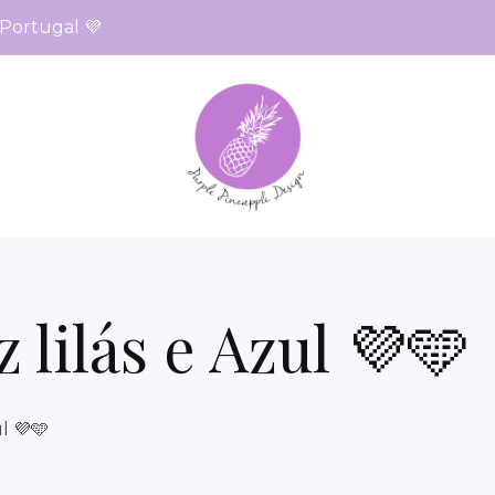
 Portugal 💜
 lilás e Azul 💜🩵
l 💜🩵