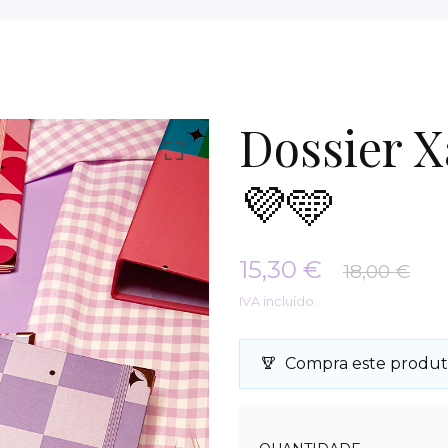
Dossier X
💜🩵
15,30 €
18,00 €
IVA incluído.
Compra este produt
Quantidade