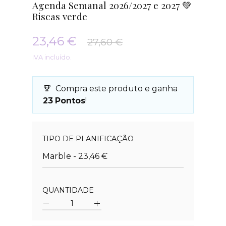
Agenda Semanal 2026/2027 e 2027 💚
Riscas verde
23,46 €
27,60 €
IVA incluído.
Compra este produto e ganha
23
Pontos
!
Quantidade
TIPO DE PLANIFICAÇÃO
Marble - 23,46 €
QUANTIDADE
Quantidade