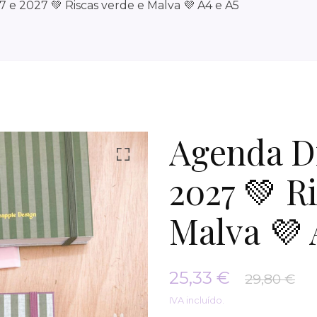
 e 2027 💚 Riscas verde e Malva 💜 A4 e A5
Agenda Di
2027 💚 R
Malva 💜 
25,33 €
29,80 €
IVA incluído.