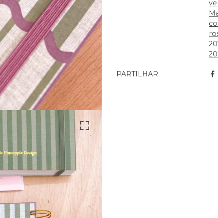
ve
Ma
co
ro
20
20
PARTILHAR
Características