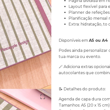
Página dividida em ho
Layout flexível para e
Planner de refeições
Planificação mensal n
Extra: hidratação, t
Disponíveis em
A5 ou A4
Podes ainda personalizar
tua marca ou evento.
🪄 Adiciona extras opciona
autocolantes que combina
📝 Detalhes do produto:
Agenda de capa dura com 
Tamanhos: A5 (20 x 15 cm)