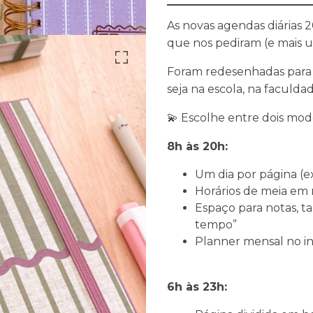
As novas agendas diárias
que nos pediram (e mais 
Foram redesenhadas para t
seja na escola, na faculda
💫 Escolhe entre dois mode
8h às 20h:
Um dia por página (e
Horários de meia em 
Espaço para notas, tar
tempo”
Planner mensal no in
6h às 23h: