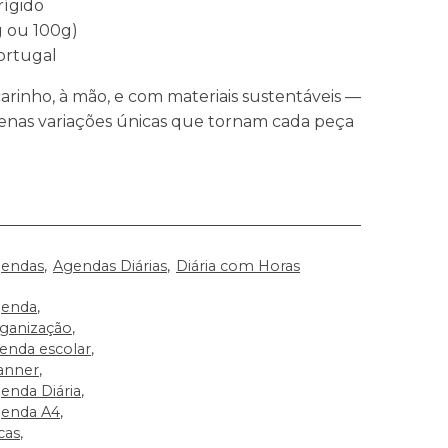
rígido
g ou 100g)
ortugal
arinho, à mão, e com materiais sustentáveis —
uenas variações únicas que tornam cada peça
endas
Agendas Diárias
Diária com Horas
enda
ganização
enda escolar
anner
enda Diária
enda A4
scas