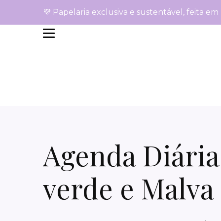
💜 Papelaria exclusiva e sustentável, feita em
Agenda Diária 
verde e Malva 