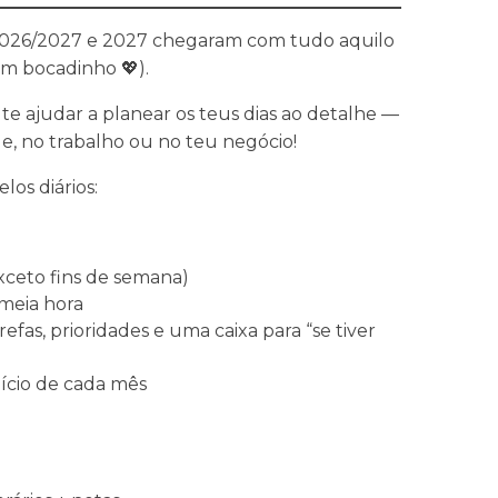
 2026/2027 e 2027 chegaram com tudo aquilo
um bocadinho 💖).
e ajudar a planear os teus dias ao detalhe —
de, no trabalho ou no teu negócio!
los diários:
xceto fins de semana)
meia hora
efas, prioridades e uma caixa para “se tiver
ício de cada mês