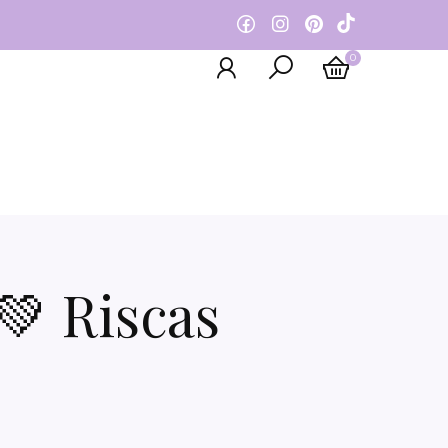
0
💚 Riscas