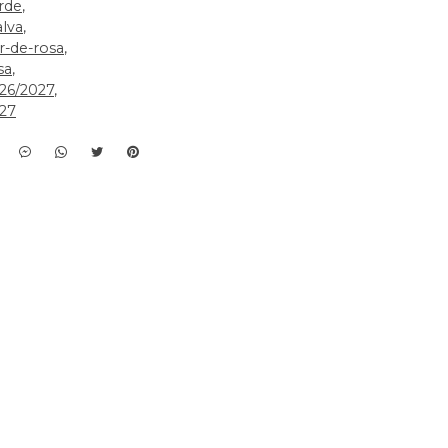
rde
lva
r-de-rosa
sa
26/2027
27