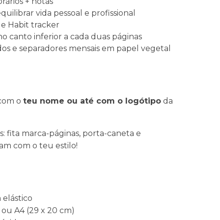
rários + notas
quilibrar vida pessoal e profissional
 e Habit tracker
o canto inferior a cada duas páginas
o dos e separadores mensais em papel vegetal
 com o
teu nome ou até com o logótipo
da
is: fita marca-páginas, porta-caneta e
m com o teu estilo!
elástico
 ou A4 (29 x 20 cm)