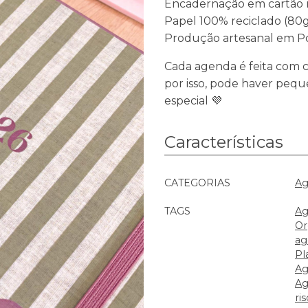
Encadernação em cartão 
Papel 100% reciclado (80
Produção artesanal em P
Cada agenda é feita com c
por isso, pode haver peq
especial 💜
Características
Características
CATEGORIAS
Ag
TAGS
Ag
Or
ag
Pl
Ag
Ag
ri