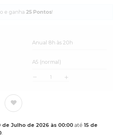
o e ganha
25
Pontos
!
Anual 8h às 20h
A5 (normal)
0 de Julho de 2026 às 00:00
até
15 de
0
.