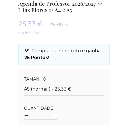
Agenda de Professor 2026/2027 💜
Lilás Flores ✨ A4 e A5
25,33 €
29,80 €
IVA incluído.
Compra este produto e ganha
25
Pontos
!
Quantidade
TAMANHO
A5 (normal) - 25,33 €
QUANTIDADE
Quantidade